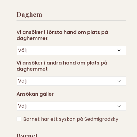
Daghem
Vi ansöker i första hand om plats på
daghemmet
Vi ansöker i andra hand om plats på
daghemmet
Ansökan gäller
Barnet
Barnet har ett syskon på Sedmigradsky
har
ett
Barnet
syskon