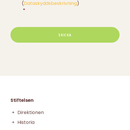
villkor
*
(
Dataskyddsbeskrivning
)
*
Stiftelsen
Direktionen
Historia