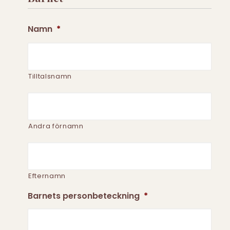
på
Sedmigradsky
Namn
*
Tilltalsnamn
Andra förnamn
Efternamn
Barnets personbeteckning
*