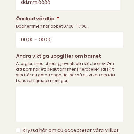
DD
Önskad vårdtid
*
punkt
Daghemmen har öppet 07:00 - 17:00.
MM
punkt
ÅÅÅÅ
Andra viktiga uppgifter om barnet
Allergier, medicinering, eventuella stödbehov. Om
ditt barn har ett beslut om intensifierat eller särskilt
stöd får du gärna ange det här så att vi kan beakta
behovet i grupplaneringen.
Acceptera
Kryssa här om du accepterar våra villkor