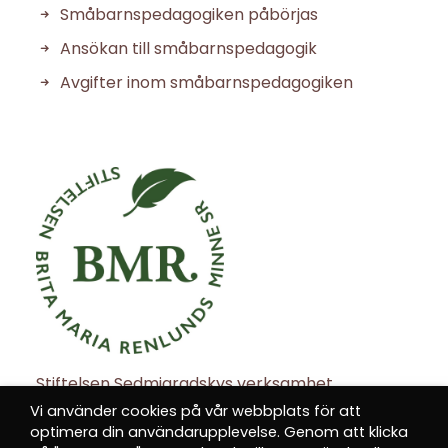
Småbarnspedagogiken påbörjas
Ansökan till småbarnspedagogik
Avgifter inom småbarnspedagogiken
Stiftelsen Sedmigradskys verksamhet
understöds av Stiftelsen Brita Maria Renlunds
Vi använder cookies på vår webbplats för att
minne.
optimera din användarupplevelse. Genom att klicka