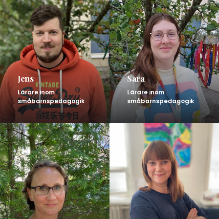
Jens
Sara
Lärare inom
Lärare inom
småbarnspedagogik
småbarnspedagogik