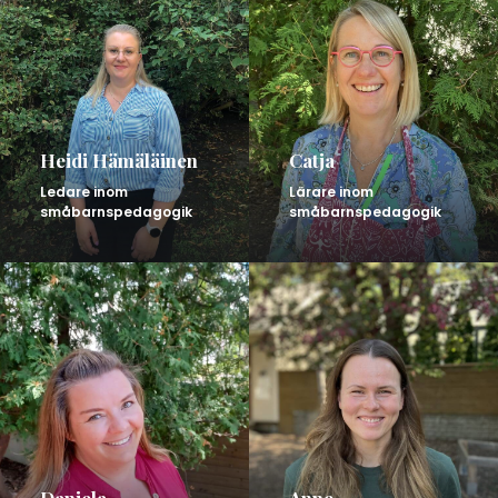
Heidi Hämäläinen
Catja
Ledare inom
Lärare inom
småbarnspedagogik
småbarnspedagogik