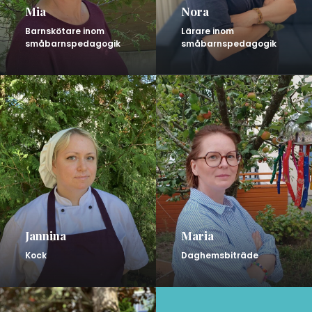
Mia
Nora
Barnskötare inom
Lärare inom
småbarnspedagogik
småbarnspedagogik
Jannina
Maria
Kock
Daghemsbiträde